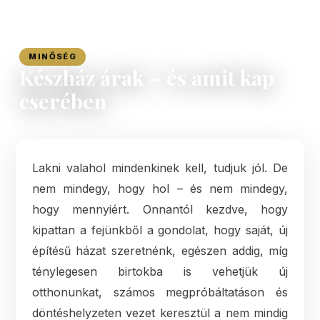
Főoldal
›
Blog
›
Minőség
MINŐSÉG
Készház árak – és amit kap
cserében
📅
2017. augusztus 29.
Lakni valahol mindenkinek kell, tudjuk jól. De
nem mindegy, hogy hol – és nem mindegy,
hogy mennyiért. Onnantól kezdve, hogy
kipattan a fejünkből a gondolat, hogy saját, új
építésű házat szeretnénk, egészen addig, míg
ténylegesen birtokba is vehetjük új
otthonunkat, számos megpróbáltatáson és
döntéshelyzeten vezet keresztül a nem mindig