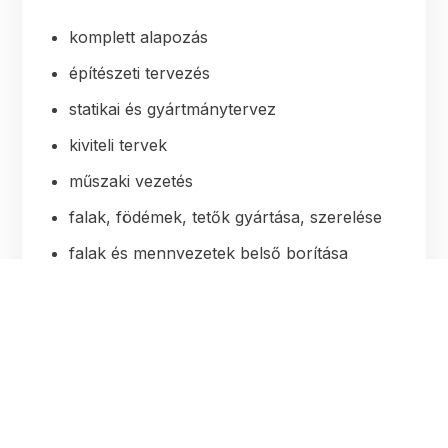
komplett alapozás
építészeti tervezés
statikai és gyártmánytervez
kiviteli tervek
műszaki vezetés
falak, födémek, tetők gyártása, szerelése
falak és mennyezetek belső borítása
elektromos vezetékezés
Félkész állapot (a szerkezetkész állapoton
felül):
tetőfedés