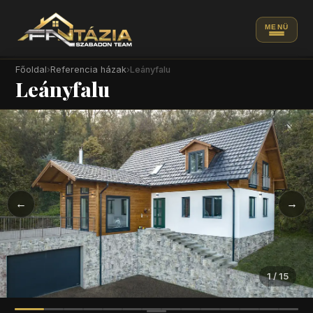
MENÜ
Főoldal
›
Referencia házak
›
Leányfalu
Leányfalu
←
→
1
/
15