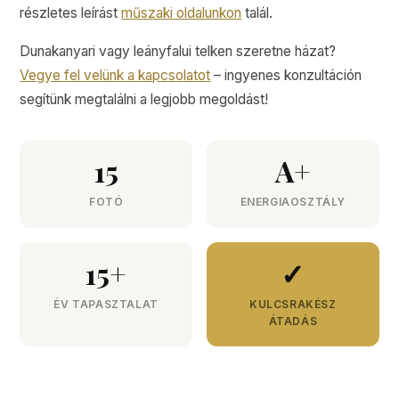
részletes leírást
műszaki oldalunkon
talál.
Dunakanyari vagy leányfalui telken szeretne házat?
Vegye fel velünk a kapcsolatot
– ingyenes konzultáción
segítünk megtalálni a legjobb megoldást!
15
A+
FOTÓ
ENERGIAOSZTÁLY
15+
✓
ÉV TAPASZTALAT
KULCSRAKÉSZ
ÁTADÁS