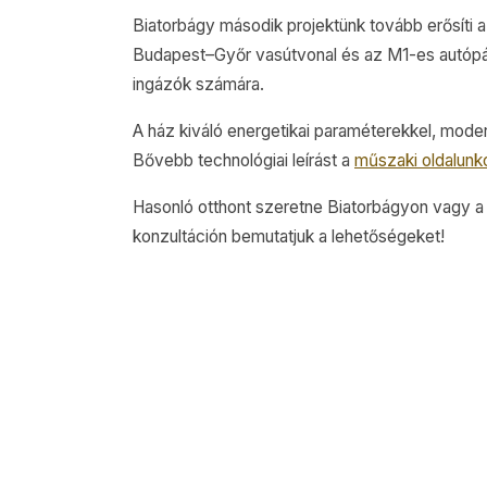
Biatorbágy második projektünk tovább erősíti a
Budapest–Győr vasútvonal és az M1-es autópál
ingázók számára.
A ház kiváló energetikai paraméterekkel, moder
Bővebb technológiai leírást a
műszaki oldalunk
Hasonló otthont szeretne Biatorbágyon vagy 
konzultáción bemutatjuk a lehetőségeket!
TOVÁBBI REFERENCIÁK
Hasonló elkészült ház