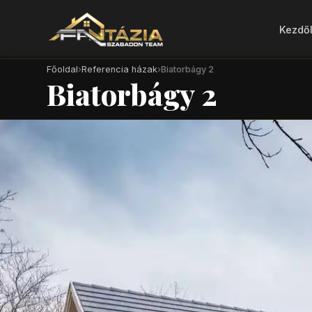
Kezdő
Főoldal
›
Referencia házak
›
Biatorbágy 2
Biatorbágy 2