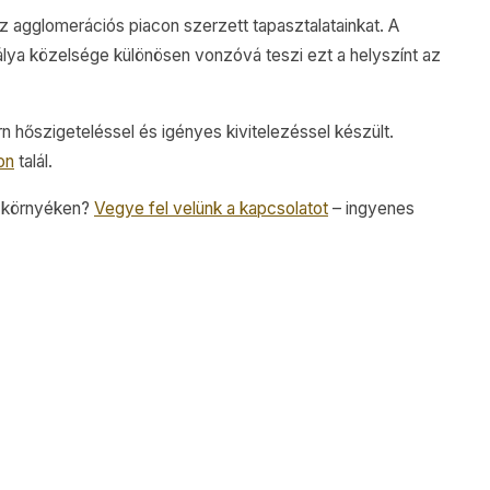
z agglomerációs piacon szerzett tapasztalatainkat. A
ya közelsége különösen vonzóvá teszi ezt a helyszínt az
n hőszigeteléssel és igényes kivitelezéssel készült.
on
talál.
a környéken?
Vegye fel velünk a kapcsolatot
– ingyenes
ak