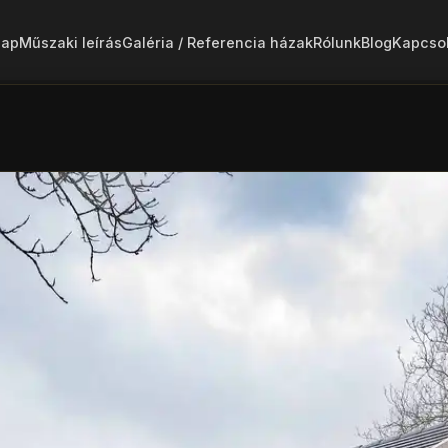
lap
Műszaki leírás
Galéria / Referencia házak
Rólunk
Blog
Kapcsol