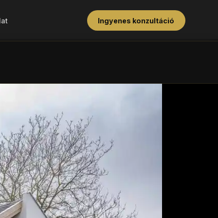
at
Ingyenes konzultáció