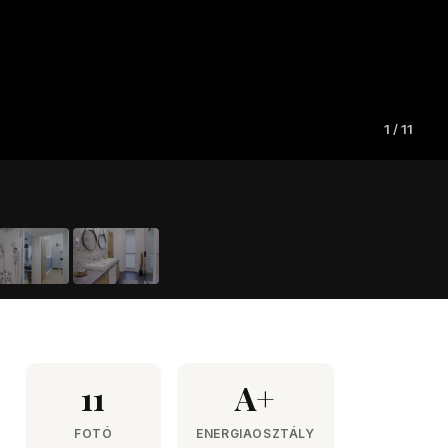
1
/
11
11
A+
FOTÓ
ENERGIAOSZTÁLY