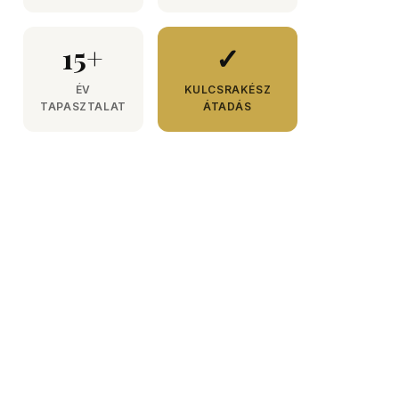
15+
✓
ÉV
KULCSRAKÉSZ
TAPASZTALAT
ÁTADÁS