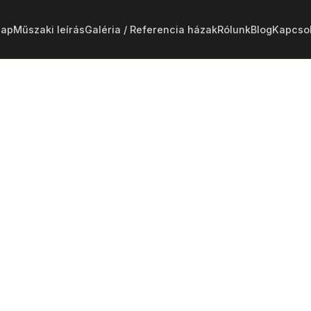
lap
Műszaki leírás
Galéria / Referencia házak
Rólunk
Blog
Kapcsol